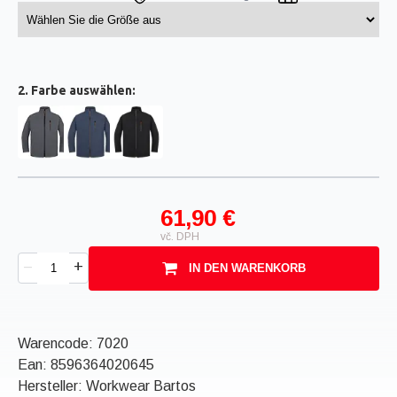
2. Farbe auswählen:
61,90 €
vč. DPH
+
–
IN DEN WARENKORB
Warencode:
7020
Ean:
8596364020645
Hersteller: Workwear Bartos