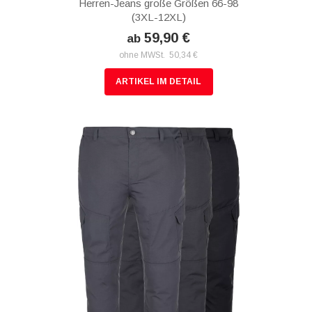
Herren-Jeans große Größen 66-98
(3XL-12XL)
59,90 €
ab
ohne MWSt. 50,34 €
ARTIKEL IM DETAIL