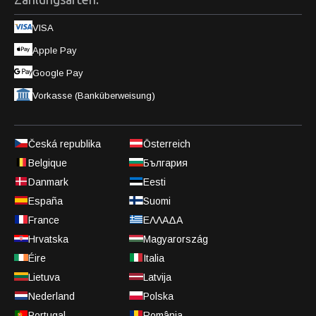
VISA
Apple Pay
Google Pay
Vorkasse (Banküberweisung)
Česká republika
Österreich
Belgique
България
Danmark
Eesti
España
Suomi
France
ΕΛΛΑΔΑ
Hrvatska
Magyarország
Éire
Italia
Lietuva
Latvija
Nederland
Polska
Portugal
România