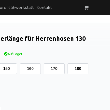
ere Nähwerkstatt
Kontakt
berlänge für Herrenhosen 130
Auf Lager
n
150
160
170
180