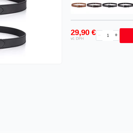
29,90 €
+
–
vč. DPH