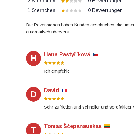
2 Sternchen
0
Bewertungen
1 Sternchen
0
Bewertungen
Die Rezensionen haben Kunden geschrieben, die unser
automatisch übersetzt.
Hana Pastyříková
H
Ich empfehle
David
D
Sehr zufrieden und schneller und sorgfältiger
Tomas Ščepanauskas
T